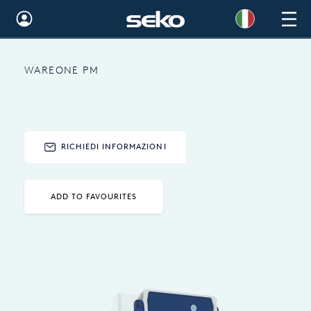
Global
WAREONE PM
Australia
Brazil
Bulgaria
RICHIEDI INFORMAZIONI
China
Colombia
ADD TO FAVOURITES
France
Germany
Hungary
India