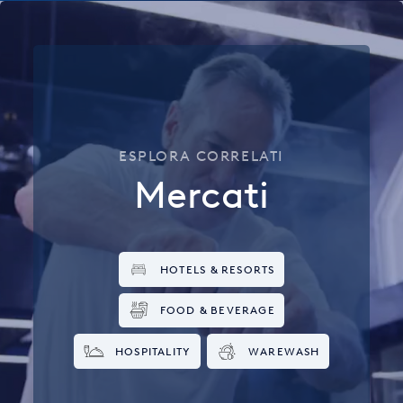
USA
United Arab Emirates
United Kingdom
ESPLORA CORRELATI
Mercati
HOTELS & RESORTS
FOOD & BEVERAGE
HOSPITALITY
WAREWASH