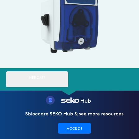
Italy
Japan
Mexico
Netherlands
Romania
Russia
MERCATI
Singapore
South Africa
Spain
Sbloccare SEKO Hub & see more resources
Thailand
ACCEDI
Turkey